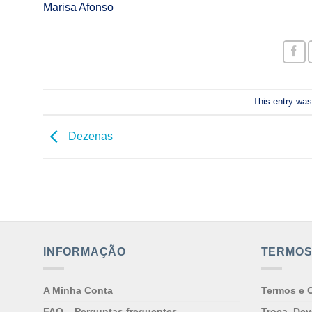
Marisa Afonso
This entry wa
Dezenas
INFORMAÇÃO
TERMOS
A Minha Conta
Termos e 
FAQ – Perguntas frequentes
Troca, De