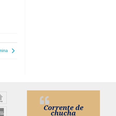
enina
Corrente de
chucha