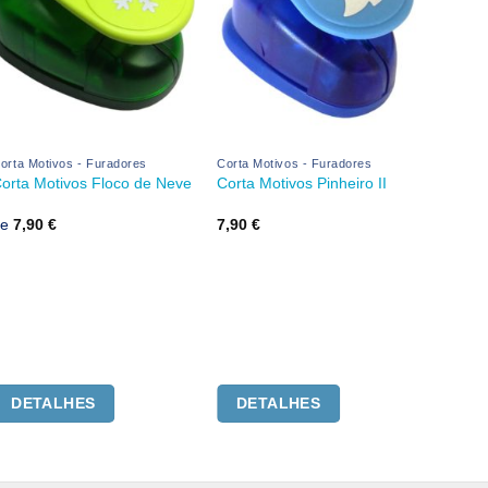
orta Motivos - Furadores
Corta Motivos - Furadores
Formas 
orta Motivos Floco de Neve
Corta Motivos Pinheiro II
Bonec
de
7,90
€
7,90
€
1,50
€
This
DETALHES
DETALHES
DE
product
has
multiple
variants.