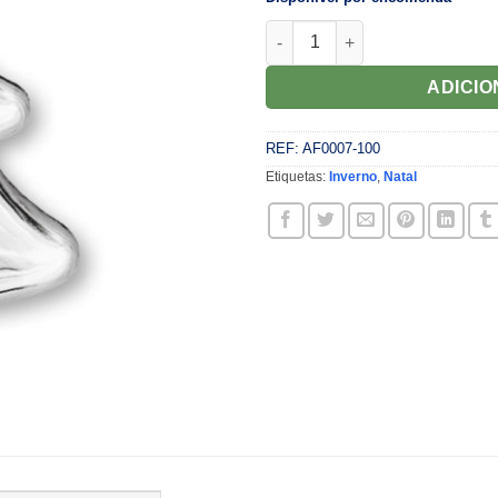
Quantidade de Árvore em Acríl
ADICI
REF:
AF0007-100
Etiquetas:
Inverno
,
Natal