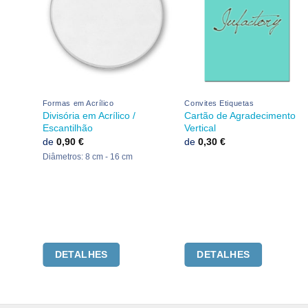
Formas em Acrílico
Convites Etiquetas
Divisória em Acrílico /
Cartão de Agradecimento
Escantilhão
Vertical
de
0,90
€
de
0,30
€
Diâmetros: 8 cm - 16 cm
This
This
DETALHES
DETALHES
product
product
has
has
multiple
multiple
variants.
variants