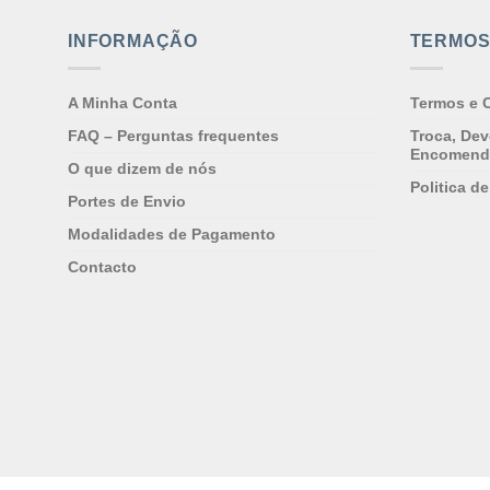
The
The
INFORMAÇÃO
TERMOS
options
options
may
may
be
be
A Minha Conta
Termos e 
chosen
chosen
FAQ – Perguntas frequentes
Troca, De
on
on
Encomend
O que dizem de nós
the
the
Politica d
product
product
Portes de Envio
page
page
Modalidades de Pagamento
Contacto