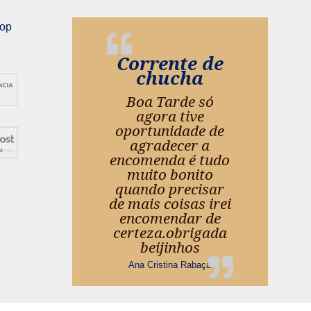
The
options
may
Corrente de
be
chucha
chosen
on
Boa Tarde só
the
agora tive
product
oportunidade de
page
agradecer a
encomenda é tudo
muito bonito
quando precisar
de mais coisas irei
encomendar de
certeza.obrigada
beijinhos
Ana Cristina Rabaça